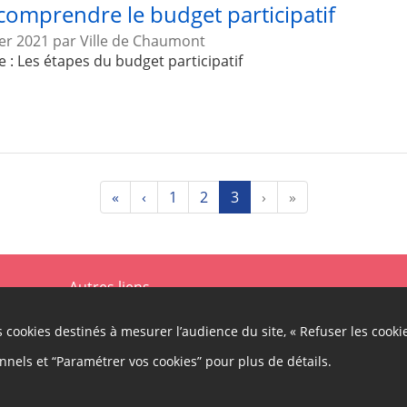
comprendre le budget participatif
ier 2021
par
Ville de Chaumont
e : Les étapes du budget participatif
«
‹
1
2
3
›
»
Autres liens
icipation
Cap
Cookies
Gestion des cookies
es cookies destinés à mesurer l’audience du site, « Refuser les cooki
Besoin d'aide ?
onnels et “Paramétrer vos cookies” pour plus de détails.