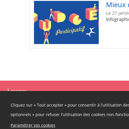
Mieux 
Le 21 janv
Infographi
À propos
Ce site participatif a été réalisé grâce à la plateforme innovante de part
Collectif
, selon les principes de la
démocratie ouverte
.
Cliquez sur « Tout accepter » pour consentir à l’utilisation d
optionnels » pour refuser l’utilisation des cookies non-foncti
Facebook
Paramétrer vos cookies