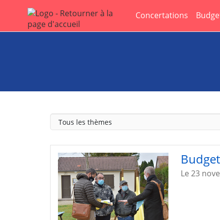
Aller au menu
Aller au contenu
Concertations
Budget
Thème
Budget 
Le 23 nov